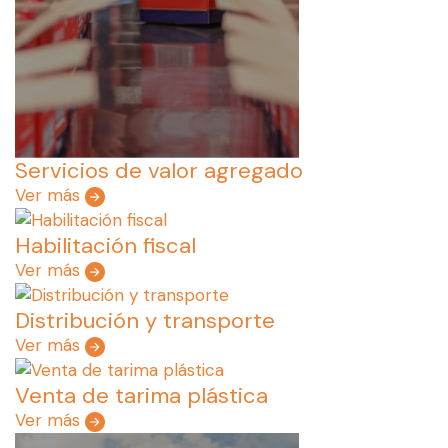
Servicios de valor agregado
Ver más
Habilitación fiscal
Ver más
Distribución y transporte
Ver más
Venta de tarima plástica
Ver más