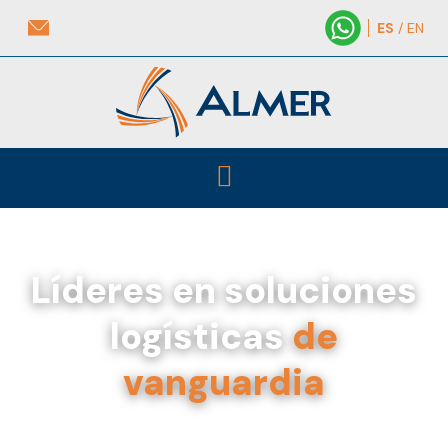
ES
/ EN
Líderes en soluciones
logísticas
de
vanguardia