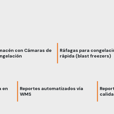
macén con Cámaras de
Ráfagas para congelaci
ngelación
rápida (blast freezers)
a en
Reportes automatizados vía
Report
WMS
calid