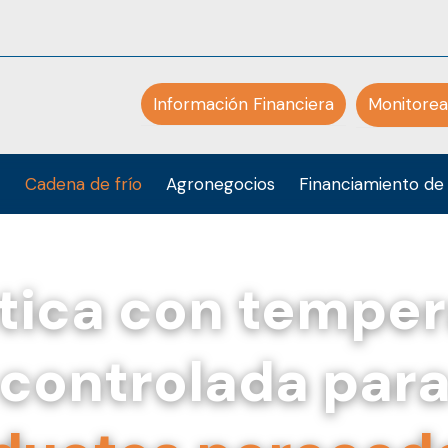
Información Financiera
Monitorea
Cadena de frío
Agronegocios
Financiamiento de 
tica con tempe
controlada par