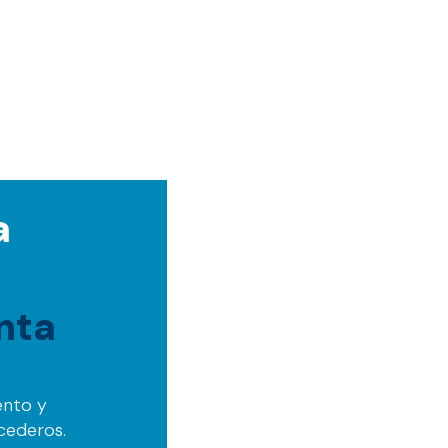
a
nta
ento y
cederos.