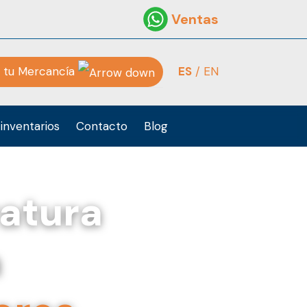
Ventas
 tu Mercancía
ES
/ EN
inventarios
Contacto
Blog
ratura
a